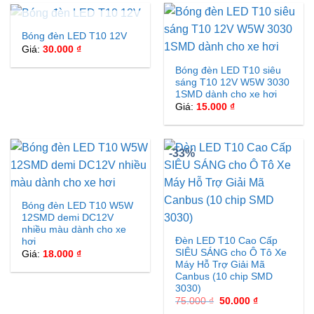
HẾT HÀNG
Bóng đèn LED T10 12V
Giá:
30.000
₫
Bóng đèn LED T10 siêu
sáng T10 12V W5W 3030
1SMD dành cho xe hơi
Giá:
15.000
₫
-33%
Bóng đèn LED T10 W5W
12SMD demi DC12V
nhiều màu dành cho xe
Đèn LED T10 Cao Cấp
hơi
SIÊU SÁNG cho Ô Tô Xe
Giá:
18.000
₫
Máy Hỗ Trợ Giải Mã
Canbus (10 chip SMD
3030)
Giá
Giá
75.000
₫
50.000
₫
gốc
hiện