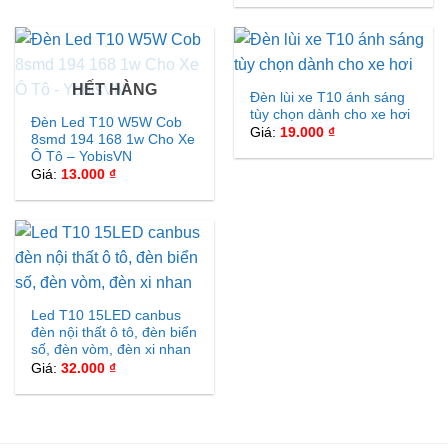
là:
tại
75.000 ₫.
là:
50.000 ₫.
HẾT HÀNG
Đèn lùi xe T10 ánh sáng
tùy chọn dành cho xe hơi
Đèn Led T10 W5W Cob
Giá:
19.000
₫
8smd 194 168 1w Cho Xe
Ô Tô – YobisVN
Giá:
13.000
₫
Led T10 15LED canbus
đèn nội thất ô tô, đèn biển
số, đèn vòm, đèn xi nhan
Giá:
32.000
₫