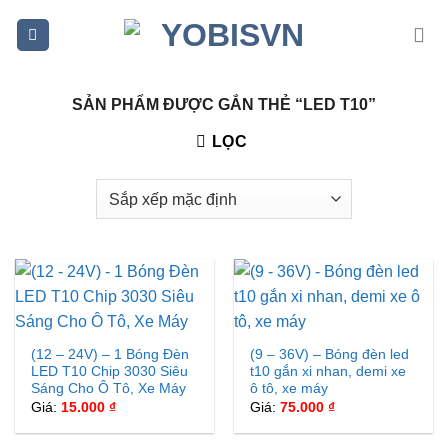
Bỏ
qua
nội
dung
SẢN PHẨM ĐƯỢC GẮN THẺ “LED T10”
LỌC
(12 – 24V) – 1 Bóng Đèn
(9 – 36V) – Bóng đèn led
LED T10 Chip 3030 Siêu
t10 gắn xi nhan, demi xe
Sáng Cho Ô Tô, Xe Máy
ô tô, xe máy
Giá:
15.000
₫
Giá:
75.000
₫