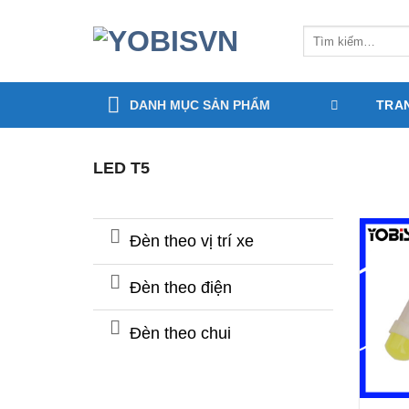
Bỏ
qua
Tìm
kiếm:
nội
dung
DANH MỤC SẢN PHẨM
TRA
LED T5
Đèn theo vị trí xe
Đèn theo điện
Đèn theo chui