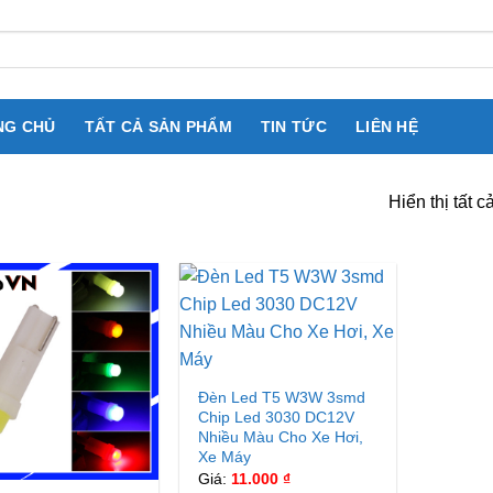
NG CHỦ
TẤT CẢ SẢN PHẨM
TIN TỨC
LIÊN HỆ
Hiển thị tất c
Đèn Led T5 W3W 3smd
Chip Led 3030 DC12V
Nhiều Màu Cho Xe Hơi,
Xe Máy
Giá:
11.000
₫