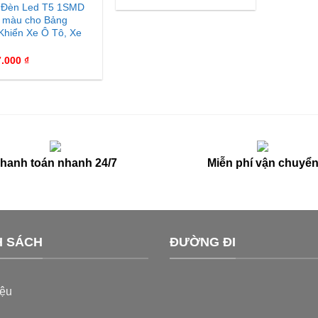
 Đèn Led T5 1SMD
 màu cho Bảng
Khiển Xe Ô Tô, Xe
7.000
₫
hanh toán nhanh 24/7
Miễn phí vận chuyể
H SÁCH
ĐƯỜNG ĐI
iệu