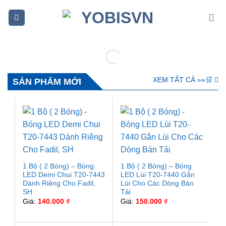
Bỏ
qua
nội
dung
XEM TẤT CẢ »️»️🛒
SẢN PHẨM MỚI
1 Bộ ( 2 Bóng) – Bóng
1 Bộ ( 2 Bóng) – Bóng
LED Demi Chui T20-7443
LED Lùi T20-7440 Gắn
Dành Riêng Cho Fadil,
Lùi Cho Các Dòng Bán
SH
Tải
Giá:
140.000
₫
Giá:
150.000
₫