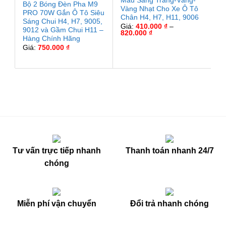
Màu Sáng Trắng-Vàng-
Bộ 2 Bóng Đèn Pha M9
Vàng Nhạt Cho Xe Ô Tô
PRO 70W Gắn Ô Tô Siêu
Chân H4, H7, H11, 9006
Sáng Chui H4, H7, 9005,
Giá:
410.000
₫
–
9012 và Gầm Chui H11 –
Khoảng
820.000
₫
Hàng Chính Hãng
giá:
từ
Giá:
750.000
₫
410.000 ₫
đến
820.000 ₫
Tư vấn trực tiếp nhanh
Thanh toán nhanh 24/7
chóng
Miễn phí vận chuyển
Đổi trả nhanh chóng