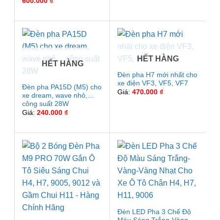
Khoảng
600.000
₫
giá:
từ
550.000 ₫
đến
600.000 ₫
HẾT HÀNG
HẾT HÀNG
Đèn pha H7 mới nhất cho
xe điện VF3, VF5, VF7
Đèn pha PA15D (M5) cho
Giá:
470.000
₫
xe dream, wave nhỏ,…
công suất 28W
Giá:
240.000
₫
Đèn LED Pha 3 Chế Độ