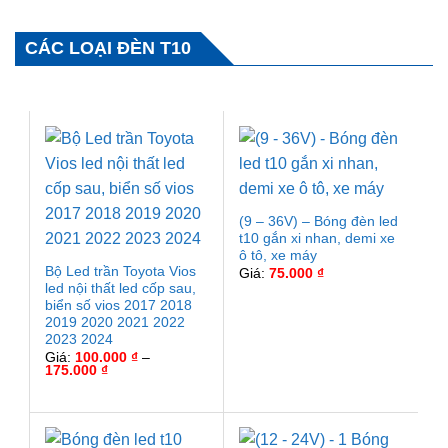
đến
600.000 ₫
CÁC LOẠI ĐÈN T10
(9 – 36V) – Bóng đèn led
t10 gắn xi nhan, demi xe
ô tô, xe máy
Bộ Led trần Toyota Vios
Giá:
75.000
₫
led nội thất led cốp sau,
biển số vios 2017 2018
2019 2020 2021 2022
2023 2024
Giá:
100.000
₫
–
Khoảng
175.000
₫
giá:
từ
100.000 ₫
đến
175.000 ₫