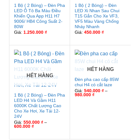
1 Bộ ( 2 Bóng) – Đèn Pha
1 Bộ ( 2 Bóng) – Đèn
LED Ô Tô Ba Màu Điều
LED Xi Nhan Sau Chui
Khiển Qua App H11 H7
T15 Gắn Cho Xe VF3,
9006/ HB4 Công Suất 2-
VF5 Màu Vàng Chống
80W
Nháy Nhanh
Giá:
1.250.000
₫
Giá:
450.000
₫
HẾT HÀNG
HẾT HÀNG
Đèn pha cao cấp 85W
chui H4 có cắt laze
Giá:
540.000
₫
–
Khoảng
980.000
₫
1 Bộ ( 2 Bóng) – Đèn Pha
giá:
LED H4 Và Gầm H11
từ
6000K Chất Lượng Cao
540.000 ₫
đến
Cho Xe Hơi, Xe Tải 12-
980.000 ₫
24V
Giá:
550.000
₫
–
Khoảng
600.000
₫
giá:
từ
550.000 ₫