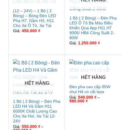
(12 – 24V) – 1 Bộ ( 2
Bóng) – Bóng Đèn LED
1 Bộ ( 2 Bóng) – Đèn Pha
Pha H7, Gầm H3, H11
LED Ô Tô Ba Màu Điều
Cho Xe Ô Tô, Xe Tải
Khiển Qua App H11 H7
Giá:
450.000
₫
9006/ HB4 Công Suất 2-
80W
Giá:
1.250.000
₫
HẾT HÀNG
HẾT HÀNG
Đèn pha cao cấp 85W
chui H4 có cắt laze
Giá:
540.000
₫
–
Khoảng
980.000
₫
1 Bộ ( 2 Bóng) – Đèn Pha
giá:
LED H4 Và Gầm H11
từ
6000K Chất Lượng Cao
540.000 ₫
đến
Cho Xe Hơi, Xe Tải 12-
980.000 ₫
24V
Giá:
550.000
₫
–