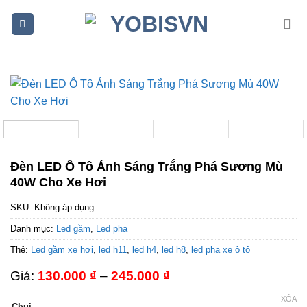
Bỏ
qua
nội
dung
Đèn LED Ô Tô Ánh Sáng Trắng Phá Sương Mù
40W Cho Xe Hơi
SKU:
Không áp dụng
Danh mục:
Led gầm
,
Led pha
Thẻ:
Led gầm xe hơi
,
led h11
,
led h4
,
led h8
,
led pha xe ô tô
Khoảng
Giá:
130.000
₫
–
245.000
₫
giá:
từ
XÓA
Chui