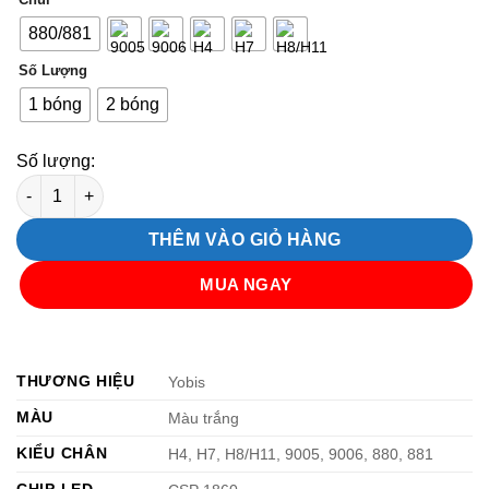
130.000 ₫
đến
880/881
245.000 ₫
Số Lượng
1 bóng
2 bóng
Số lượng:
Đèn LED Ô Tô Ánh Sáng Trắng Phá Sương Mù 40W Cho Xe Hơi
THÊM VÀO GIỎ HÀNG
MUA NGAY
THƯƠNG HIỆU
Yobis
MÀU
Màu trắng
KIỂU CHÂN
H4, H7, H8/H11, 9005, 9006, 880, 881
CHIP LED