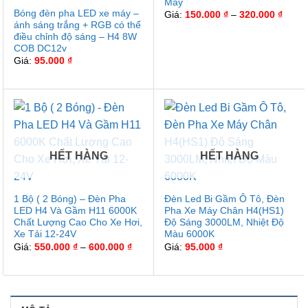
Máy
Bóng đèn pha LED xe máy –
Khoả
Giá:
150.000
₫
–
320.000
₫
giá:
ánh sáng trắng + RGB có thể
từ
điều chỉnh độ sáng – H4 8W
150.0
COB DC12v
đến
320.0
Giá:
95.000
₫
HẾT HÀNG
HẾT HÀNG
1 Bộ ( 2 Bóng) – Đèn Pha
Đèn Led Bi Gầm Ô Tô, Đèn
LED H4 Và Gầm H11 6000K
Pha Xe Máy Chân H4(HS1)
Chất Lượng Cao Cho Xe Hơi,
Độ Sáng 3000LM, Nhiệt Độ
Xe Tải 12-24V
Màu 6000K
Khoảng
Giá:
550.000
₫
–
600.000
₫
Giá:
95.000
₫
giá:
từ
550.000 ₫
đến
600.000 ₫