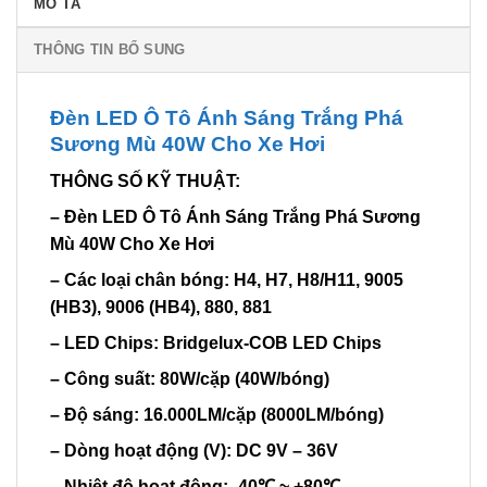
MÔ TẢ
THÔNG TIN BỔ SUNG
Đèn LED Ô Tô Ánh Sáng Trắng Phá
Sương Mù 40W Cho Xe Hơi
THÔNG SỐ KỸ THUẬT:
– Đèn LED Ô Tô Ánh Sáng Trắng Phá Sương
Mù 40W Cho Xe Hơi
– Các loại chân bóng: H4, H7, H8/H11, 9005
(HB3), 9006 (HB4), 880, 881
– LED Chips: Bridgelux-COB LED Chips
– Công suất: 80W/cặp (40W/bóng)
– Độ sáng: 16.000LM/cặp (8000LM/bóng)
– Dòng hoạt động (V): DC 9V – 36V
– Nhiệt độ hoạt động: -40℃ ~ +80℃